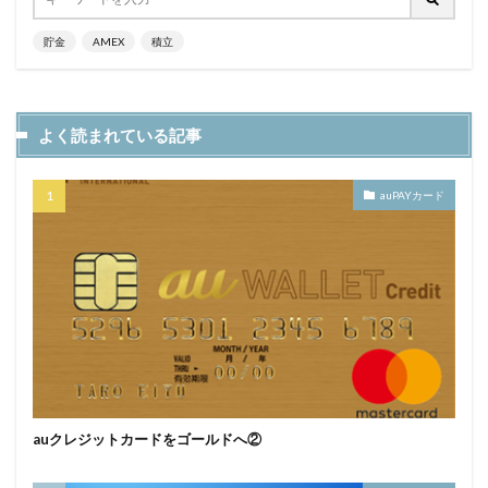
貯金
AMEX
積立
よく読まれている記事
auPAYカード
auクレジットカードをゴールドへ②