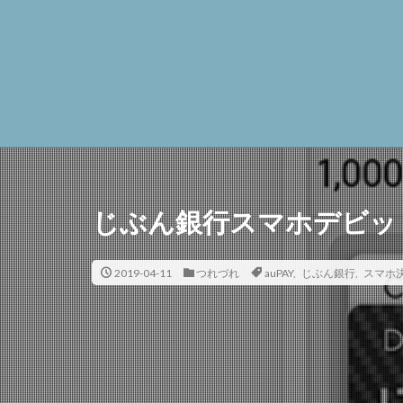
じぶん銀行スマホデビッ
2019-04-11
つれづれ
auPAY
,
じぶん銀行
,
スマホ